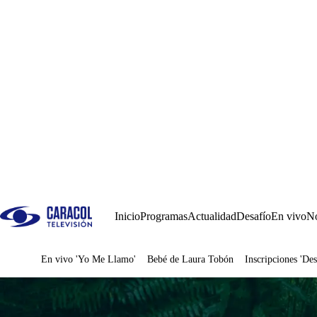
Inicio
Programas
Actualidad
Desafío
En vivo
No
En vivo 'Yo Me Llamo'
Bebé de Laura Tobón
Inscripciones 'Des
Juegos