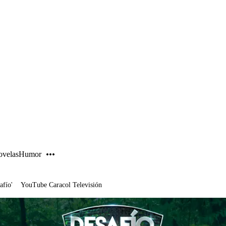
PUBLICIDAD
velas
Humor
afío'
YouTube Caracol Televisión