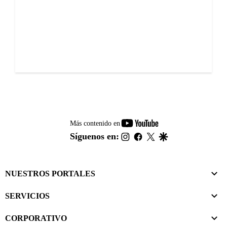
youtube-
Más contenido en
footer
instagram
facebook
twitter
google
Síguenos en:
NUESTROS PORTALES
SERVICIOS
CORPORATIVO