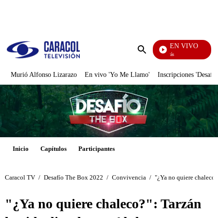
PUBLICIDAD
EN VIVO
También Caerás
Enviar
búsqueda
Murió Alfonso Lizarazo
En vivo 'Yo Me Llamo'
Inscripciones 'Desafío
Inicio
Capítulos
Participantes
Caracol TV
/
Desafío The Box 2022
/
Convivencia
/
"¿Ya no quiere chaleco?
"¿Ya no quiere chaleco?": Tarzán