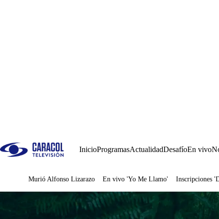
Inicio
Programas
Actualidad
Desafío
En vivo
No
Murió Alfonso Lizarazo
En vivo 'Yo Me Llamo'
Inscripciones '
Juegos