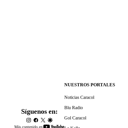
NUESTROS PORTALES
Noticias Caracol
Blu Radio
Síguenos en:
Gol Caracol
instagram
facebook
twitter
google
youtube-
Más contenido en