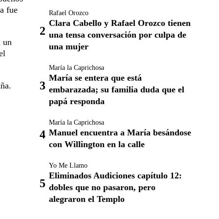
ta fue
Rafael Orozco
Clara Cabello y Rafael Orozco tienen
una tensa conversación por culpa de
á un
una mujer
el
María la Caprichosa
María se entera que está
aña.
embarazada; su familia duda que el
papá responda
María la Caprichosa
Manuel encuentra a María besándose
con Willington en la calle
Yo Me Llamo
Eliminados Audiciones capítulo 12:
dobles que no pasaron, pero
alegraron el Templo