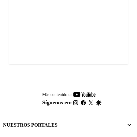
youtube-
Más contenido en
footer
instagram
facebook
twitter
google
Síguenos en:
NUESTROS PORTALES