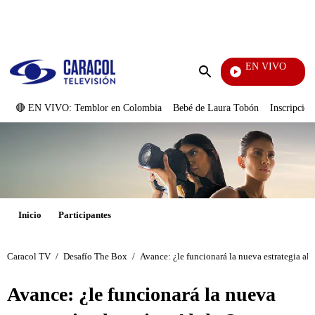
PUBLICIDAD
EN VIVO
Noticias Caracol
Enviar
búsqueda
🔴 EN VIVO: Temblor en Colombia
Bebé de Laura Tobón
Inscripcion
Inicio
Participantes
Caracol TV
/
Desafío The Box
/
Avance: ¿le funcionará la nueva estrategia al
Avance: ¿le funcionará la nueva