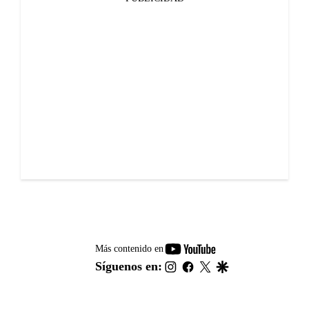
youtube-
Más contenido en
footer
instagram
facebook
twitter
google
Síguenos en: