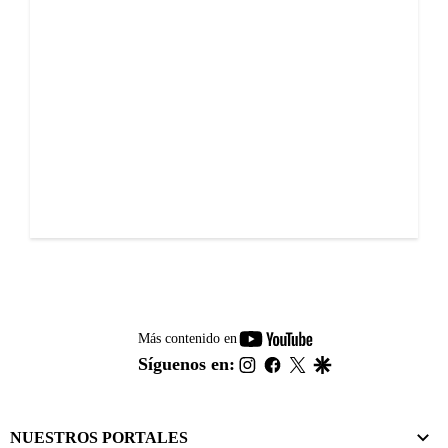
youtube-
Más contenido en
footer
instagram
facebook
twitter
google
Síguenos en:
NUESTROS PORTALES