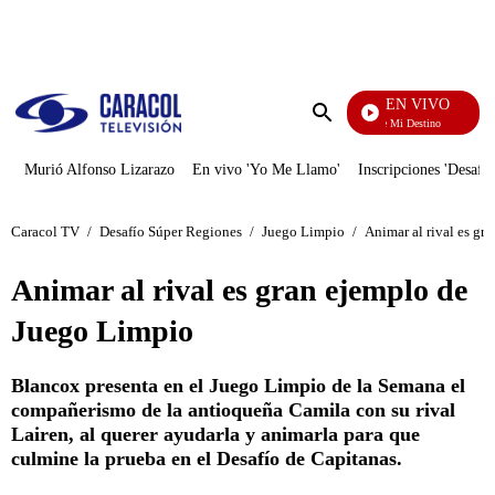
PUBLICIDAD
EN VIVO
El Juego De Mi Destino
Enviar
búsqueda
Murió Alfonso Lizarazo
En vivo 'Yo Me Llamo'
Inscripciones 'Desafío
Caracol TV
/
Desafío Súper Regiones
/
Juego Limpio
/
Animar al rival es gr
Animar al rival es gran ejemplo de
Juego Limpio
Blancox presenta en el Juego Limpio de la Semana el
compañerismo de la antioqueña Camila con su rival
Lairen, al querer ayudarla y animarla para que
culmine la prueba en el Desafío de Capitanas.