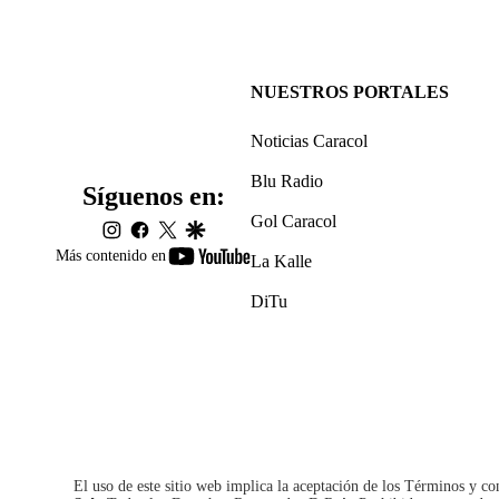
NUESTROS PORTALES
Noticias Caracol
Blu Radio
Síguenos en:
Gol Caracol
instagram
facebook
twitter
google
youtube-
Más contenido en
La Kalle
footer
DiTu
El uso de este sitio web implica la aceptación de los
Términos y co