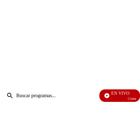
Entrada
EN VIVO
de
Ciudad Leja
Enviar
búsqueda
búsqueda