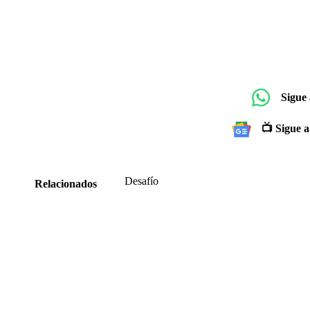
Sigue
📺 Sigue a
Desafío
Relacionados