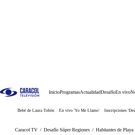
Inicio
Programas
Actualidad
Desafío
En vivo
No
Bebé de Laura Tobón
En vivo 'Yo Me Llamo'
Inscripciones 'Des
Juegos
Caracol TV
/
Desafío Súper Regiones
/
Habitantes de Playa