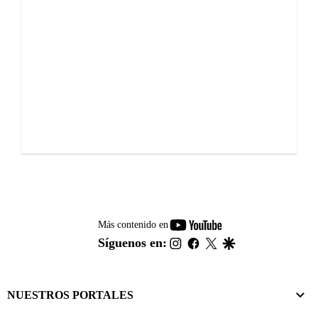
youtube-
Más contenido en
footer
instagram
facebook
twitter
google
Síguenos en:
NUESTROS PORTALES