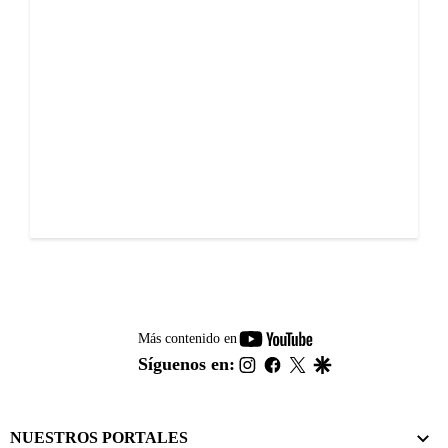
youtube-
Más contenido en
footer
instagram
facebook
twitter
google
Síguenos en:
NUESTROS PORTALES