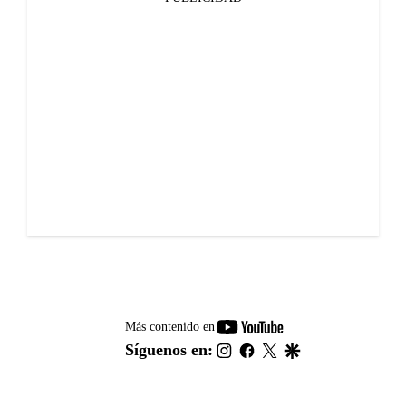
youtube-
Más contenido en
footer
instagram
facebook
twitter
google
Síguenos en: