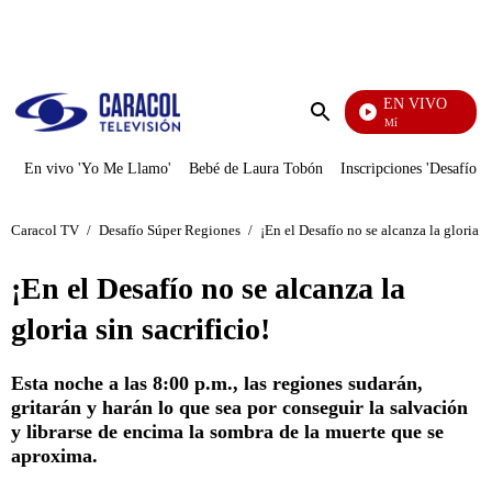
PUBLICIDAD
EN VIVO
Se Dice De Mí
Enviar
búsqueda
En vivo 'Yo Me Llamo'
Bebé de Laura Tobón
Inscripciones 'Desafío'
Caracol TV
/
Desafío Súper Regiones
/
¡En el Desafío no se alcanza la gloria si
¡En el Desafío no se alcanza la
gloria sin sacrificio!
Esta noche a las 8:00 p.m., las regiones sudarán,
gritarán y harán lo que sea por conseguir la salvación
y librarse de encima la sombra de la muerte que se
aproxima.