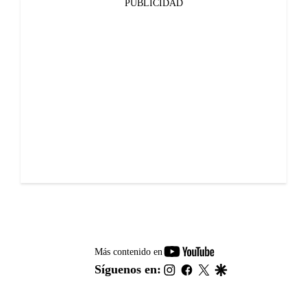
PUBLICIDAD
youtube-
Más contenido en
footer
instagram
facebook
twitter
google
Síguenos en: