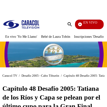
PUBLICIDAD
EN VIVO
Yo Me
Enviar
búsqueda
En vivo 'Yo Me Llamo'
Bebé de Laura Tobón
Inscripciones 'Desafío'
Caracol TV
/
Desafío 2005 - Cabo Tiburón
/
Capítulo 48 Desafío 2005: Tatiana
Capítulo 48 Desafío 2005: Tatiana
de los Ríos y Capa se pelean por el
último cupo para la Gran Final