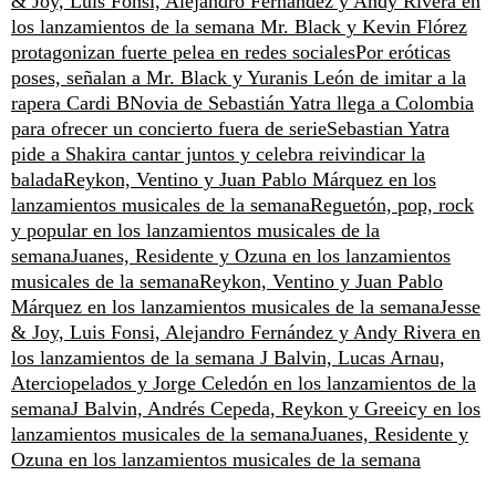
& Joy, Luis Fonsi, Alejandro Fernández y Andy Rivera en
los lanzamientos de la semana
Mr. Black y Kevin Flórez
protagonizan fuerte pelea en redes sociales
Por eróticas
poses, señalan a Mr. Black y Yuranis León de imitar a la
rapera Cardi B
Novia de Sebastián Yatra llega a Colombia
para ofrecer un concierto fuera de serie
Sebastian Yatra
pide a Shakira cantar juntos y celebra reivindicar la
balada
Reykon, Ventino y Juan Pablo Márquez en los
lanzamientos musicales de la semana
Reguetón, pop, rock
y popular en los lanzamientos musicales de la
semana
Juanes, Residente y Ozuna en los lanzamientos
musicales de la semana
Reykon, Ventino y Juan Pablo
Márquez en los lanzamientos musicales de la semana
Jesse
& Joy, Luis Fonsi, Alejandro Fernández y Andy Rivera en
los lanzamientos de la semana
J Balvin, Lucas Arnau,
Aterciopelados y Jorge Celedón en los lanzamientos de la
semana
J Balvin, Andrés Cepeda, Reykon y Greeicy en los
lanzamientos musicales de la semana
Juanes, Residente y
Ozuna en los lanzamientos musicales de la semana