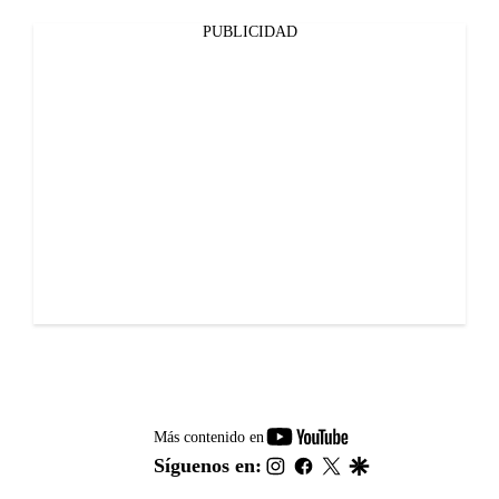
PUBLICIDAD
youtube-
Más contenido en
footer
instagram
facebook
twitter
google
Síguenos en: