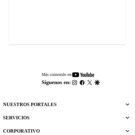
youtube-
Más contenido en
footer
instagram
facebook
twitter
google
Síguenos en:
NUESTROS PORTALES
SERVICIOS
CORPORATIVO