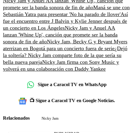
Nicky Jam y Anuel AA lanzan 'Whine Up', canción que
promete ser la banda sonora de fin de año
Maná se une con
Sebastián Yatra para presentar 'No ha parado de llover'
Así
fue el encuentro entre J Balvin y Kylie Jenner después de
un concierto en Los Ángeles
Nicky Jam y Anuel AA
lanzan 'Whine Up', canción que promete ser la banda
sonora de fin de año
Nicky Jam, Becky G y Bryant Myers
aterrizan en Bogotá para un concierto fuera de serie
¿Dejó
la soltería? Nicky Jam comparte foto de la que sería su
bella nueva pareja
Nicky Jam firma con Sony Music y
volverá en una colaboración con Daddy Yankee
Sigue a Caracol TV en WhatsApp
📺 Sigue a Caracol TV en Google Noticias.
Relacionados
Nicky Jam