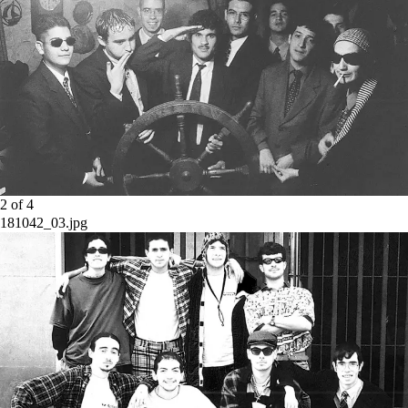
2
of
4
181042_03.jpg