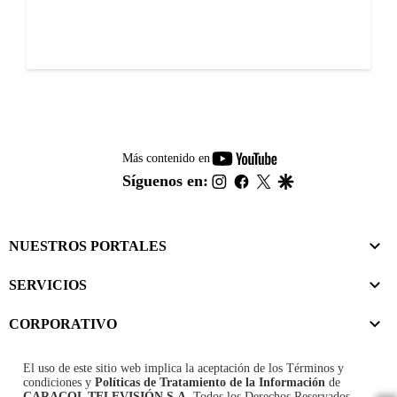
youtube-
Más contenido en
footer
instagram
facebook
twitter
google
Síguenos en:
NUESTROS PORTALES
SERVICIOS
CORPORATIVO
El uso de este sitio web implica la aceptación de los
Términos y
condiciones
y
Políticas de Tratamiento de la Información
de
CARACOL TELEVISIÓN S.A.
Todos los Derechos Reservados