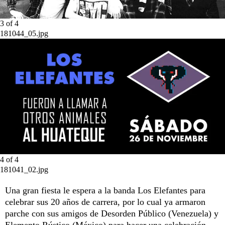
3
of
4
181044_05.jpg
4
of
4
181041_02.jpg
Una gran fiesta le espera a la banda Los Elefantes para
celebrar sus 20 años de carrera, por lo cual ya armaron
parche con sus amigos de Desorden Público (Venezuela) y
Elemento Rústico (México) para hacer una celebración