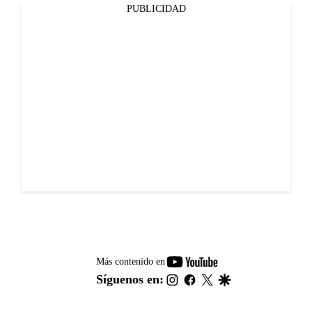
PUBLICIDAD
youtube-
Más contenido en
footer
instagram
facebook
twitter
google
Síguenos en: