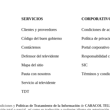
SERVICIOS
CORPORATIV
Clientes y proveedores
Condiciones de ac
Código del buen gobierno
Política de privac
Contáctenos
Portal corporativo
Defensor del televidente
Responsabilidad c
Mapa del sitio
SIC
Pauta con nosotros
Términos y condi
Servicio al televidente
TDT
ndiciones
y
Políticas de Tratamiento de la Información
de
CARACOL TEL
n total o parcial, así como su traducción a cualquier idioma sin autorización 