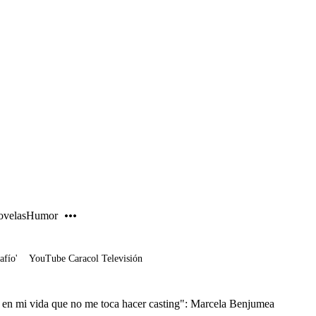
PUBLICIDAD
velas
Humor
afío'
YouTube Caracol Televisión
z en mi vida que no me toca hacer casting": Marcela Benjumea