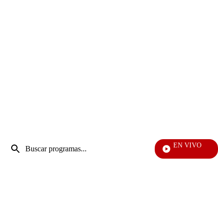
Entrada
EN VIVO
de
Vecinos
Enviar
búsqueda
búsqueda