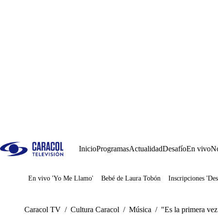
Inicio
Programas
Actualidad
Desafío
En vivo
No
En vivo 'Yo Me Llamo'
Bebé de Laura Tobón
Inscripciones 'Des
Juegos
Caracol TV
/
Cultura Caracol
/
Música
/
"Es la primera ve