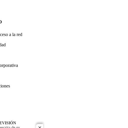
O
ceso a la red
idad
orporativa
ciones
EVISIÓN
escrita de su