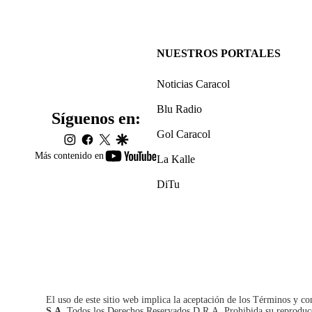
NUESTROS PORTALES
Noticias Caracol
Blu Radio
Síguenos en:
Gol Caracol
instagram
facebook
twitter
google
youtube-
Más contenido en
La Kalle
footer
DiTu
El uso de este sitio web implica la aceptación de los
Términos y co
S.A.
Todos los Derechos Reservados D.R.A. Prohibida su reproducció