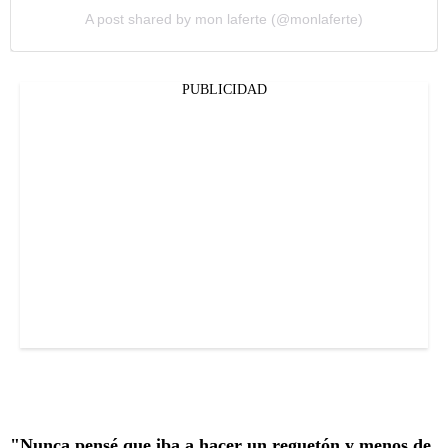
A post shared by mon laferte (@monlaferte)
PUBLICIDAD
"Nunca pensé que iba a hacer un reguetón y menos de