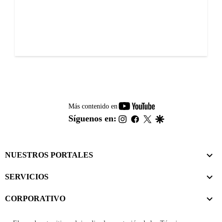
youtube-
Más contenido en
footer
instagram
facebook
twitter
google
Síguenos en:
NUESTROS PORTALES
SERVICIOS
CORPORATIVO