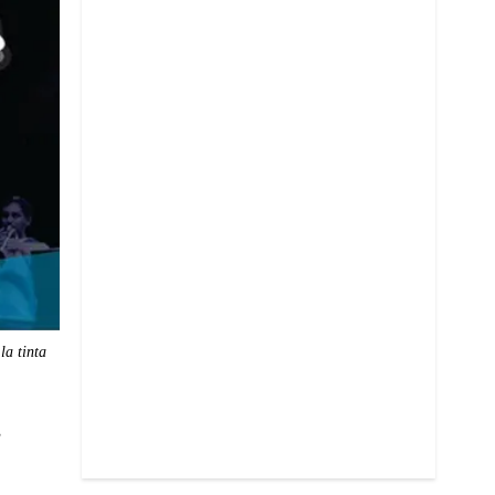
la tinta
s