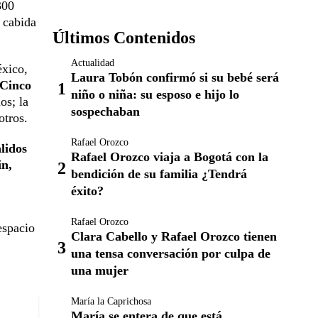
300
n cabida
Últimos Contenidos
Actualidad
éxico,
Laura Tobón confirmó si su bebé será
 Cinco
niño o niña: su esposo e hijo lo
os; la
sospechaban
otros.
Rafael Orozco
lidos
Rafael Orozco viaja a Bogotá con la
in,
bendición de su familia ¿Tendrá
éxito?
Rafael Orozco
espacio
Clara Cabello y Rafael Orozco tienen
una tensa conversación por culpa de
una mujer
María la Caprichosa
María se entera de que está