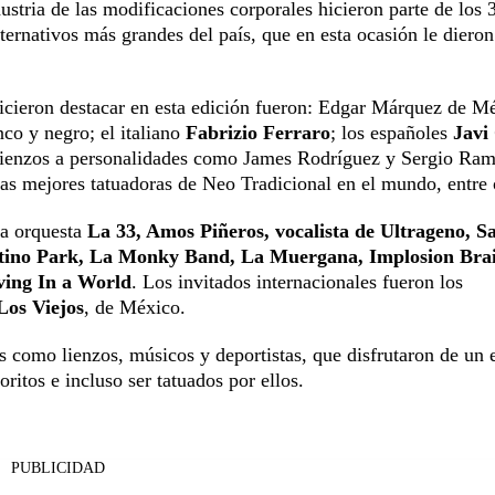
ustria de las modificaciones corporales hicieron parte de los 
lternativos más grandes del país, que en esta ocasión le diero
 hicieron destacar en esta edición fueron: Edgar Márquez de M
co y negro; el italiano
Fabrizio Ferraro
; los españoles
Javi
 lienzos a personalidades como James Rodríguez y Sergio Ram
as mejores tatuadoras de Neo Tradicional en el mundo, entre 
la orquesta
La 33, Amos Piñeros, vocalista de Ultrageno, Sa
rtino Park, La Monky Band, La Muergana, Implosion Bra
ving In a World
. Los invitados internacionales fueron los
Los Viejos
, de México.
es como lienzos, músicos y deportistas, que disfrutaron de un 
oritos e incluso ser tatuados por ellos.
PUBLICIDAD