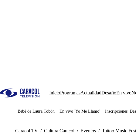
Inicio
Programas
Actualidad
Desafío
En vivo
No
Bebé de Laura Tobón
En vivo 'Yo Me Llamo'
Inscripciones 'Des
Juegos
Caracol TV
/
Cultura Caracol
/
Eventos
/
Tattoo Music Fest