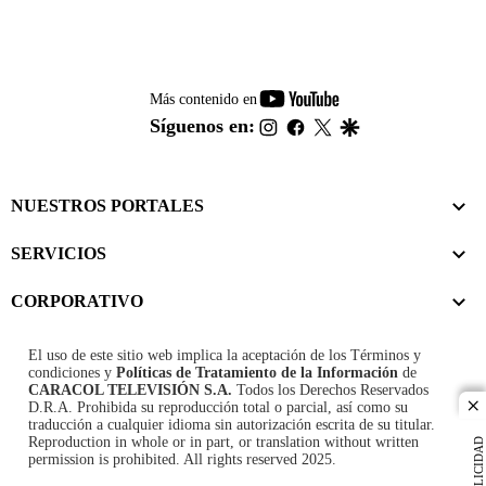
youtube-
Más contenido en
footer
instagram
facebook
twitter
google
Síguenos en:
NUESTROS PORTALES
SERVICIOS
CORPORATIVO
El uso de este sitio web implica la aceptación de los
Términos y
condiciones
y
Políticas de Tratamiento de la Información
de
CARACOL TELEVISIÓN S.A.
Todos los Derechos Reservados
D.R.A. Prohibida su reproducción total o parcial, así como su
cl
traducción a cualquier idioma sin autorización escrita de su titular.
Reproduction in whole or in part, or translation without written
PUBLICIDAD
permission is prohibited. All rights reserved 2025.