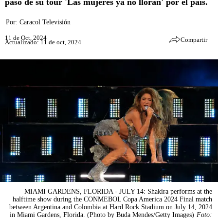
paso de su tour 'Las mujeres ya no lloran' por el país.
Por:
Caracol Televisión
11 de Oct, 2024
Compartir
Actualizado: 11 de oct, 2024
MIAMI GARDENS, FLORIDA - JULY 14: Shakira performs at the
halftime show during the CONMEBOL Copa America 2024 Final match
between Argentina and Colombia at Hard Rock Stadium on July 14, 2024
in Miami Gardens, Florida. (Photo by Buda Mendes/Getty Images)
Foto: