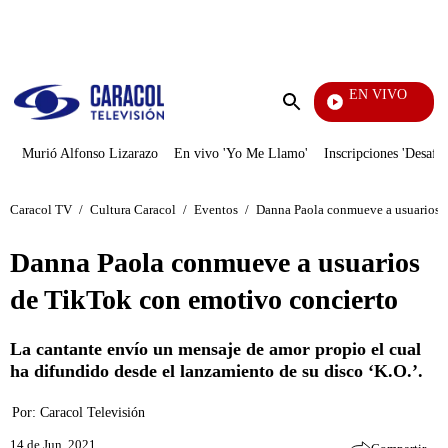
PUBLICIDAD
EN VIVO
Noticias Caracol
Enviar
búsqueda
Murió Alfonso Lizarazo
En vivo 'Yo Me Llamo'
Inscripciones 'Desafío
Caracol TV
/
Cultura Caracol
/
Eventos
/
Danna Paola conmueve a usuarios 
Danna Paola conmueve a usuarios
de TikTok con emotivo concierto
La cantante envío un mensaje de amor propio el cual
ha difundido desde el lanzamiento de su disco ‘K.O.’.
Por:
Caracol Televisión
14 de Jun, 2021