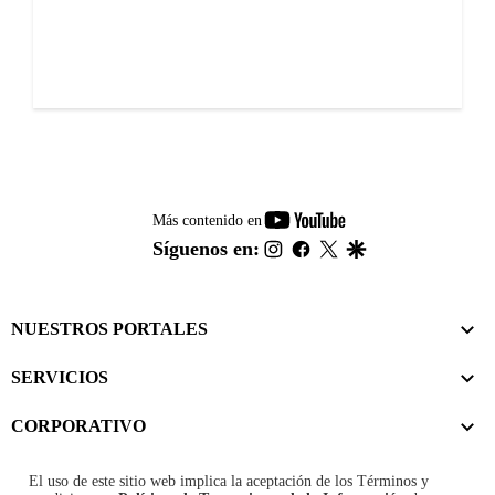
youtube-
Más contenido en
footer
instagram
facebook
twitter
google
Síguenos en:
NUESTROS PORTALES
SERVICIOS
CORPORATIVO
El uso de este sitio web implica la aceptación de los
Términos y