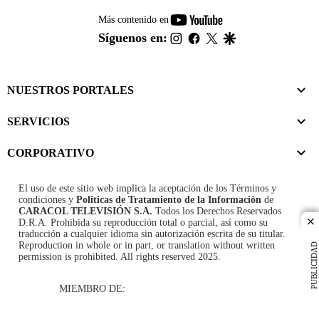
youtube-
Más contenido en
footer
instagram
facebook
twitter
google
Síguenos en:
NUESTROS PORTALES
SERVICIOS
CORPORATIVO
El uso de este sitio web implica la aceptación de los
Términos y
condiciones
y
Políticas de Tratamiento de la Información
de
CARACOL TELEVISIÓN S.A.
Todos los Derechos Reservados
D.R.A. Prohibida su reproducción total o parcial, así como su
cl
traducción a cualquier idioma sin autorización escrita de su titular.
Reproduction in whole or in part, or translation without written
PUBLICIDAD
permission is prohibited. All rights reserved 2025.
MIEMBRO DE: