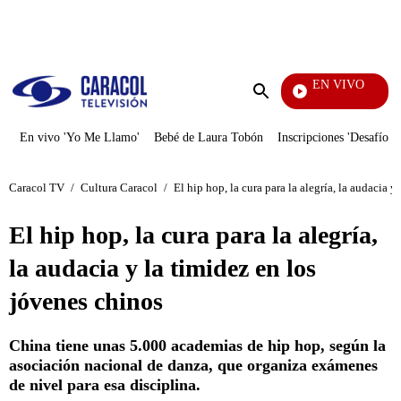
PUBLICIDAD
EN VIVO
La Fi
Enviar
búsqueda
En vivo 'Yo Me Llamo'
Bebé de Laura Tobón
Inscripciones 'Desafío'
Caracol TV
/
Cultura Caracol
/
El hip hop, la cura para la alegría, la audacia y
El hip hop, la cura para la alegría,
la audacia y la timidez en los
jóvenes chinos
China tiene unas 5.000 academias de hip hop, según la
asociación nacional de danza, que organiza exámenes
de nivel para esa disciplina.