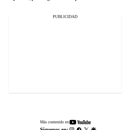
PUBLICIDAD
youtube-
Más contenido en
footer
instagram
facebook
twitter
google
Síguenos en: