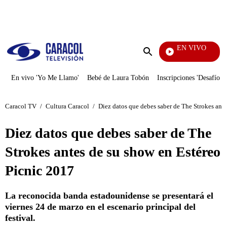
PUBLICIDAD
EN VIVO
Tamb
Enviar
búsqueda
En vivo 'Yo Me Llamo'
Bebé de Laura Tobón
Inscripciones 'Desafío'
Caracol TV
/
Cultura Caracol
/
Diez datos que debes saber de The Strokes ant
Diez datos que debes saber de The
Strokes antes de su show en Estéreo
Picnic 2017
La reconocida banda estadounidense se presentará el
viernes 24 de marzo en el escenario principal del
festival.