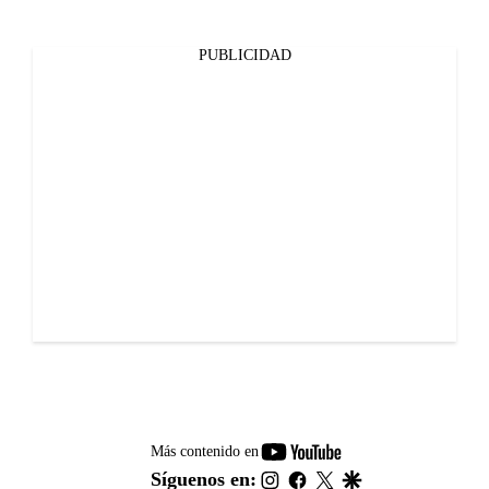
PUBLICIDAD
youtube-
Más contenido en
footer
instagram
facebook
twitter
google
Síguenos en: