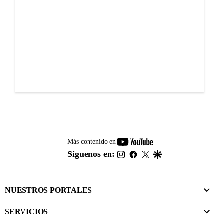
youtube-
Más contenido en
footer
instagram
facebook
twitter
google
Síguenos en:
NUESTROS PORTALES
SERVICIOS