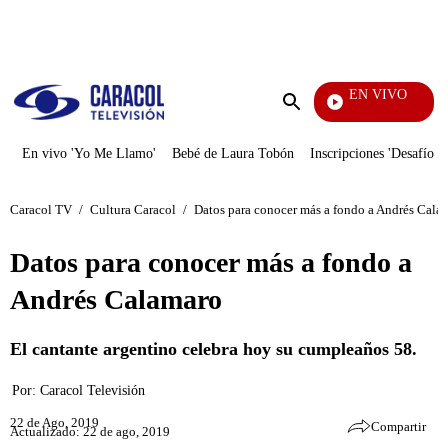
PUBLICIDAD
EN VIVO
Yo Me Llamo
Enviar
búsqueda
En vivo 'Yo Me Llamo'
Bebé de Laura Tobón
Inscripciones 'Desafío'
Caracol TV
/
Cultura Caracol
/
Datos para conocer más a fondo a Andrés Cala
Datos para conocer más a fondo a
Andrés Calamaro
El cantante argentino celebra hoy su cumpleaños 58.
Por:
Caracol Televisión
22 de Ago, 2019
Compartir
Actualizado: 22 de ago, 2019