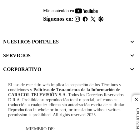
youtube-
Más contenido en
footer
instagram
facebook
twitter
google
Síguenos en:
NUESTROS PORTALES
SERVICIOS
CORPORATIVO
El uso de este sitio web implica la aceptación de los
Términos y
condiciones
y
Políticas de Tratamiento de la Información
de
CARACOL TELEVISIÓN S.A.
Todos los Derechos Reservados
D.R.A. Prohibida su reproducción total o parcial, así como su
cl
traducción a cualquier idioma sin autorización escrita de su titular.
Reproduction in whole or in part, or translation without written
PUBLICIDAD
permission is prohibited. All rights reserved 2025.
MIEMBRO DE: