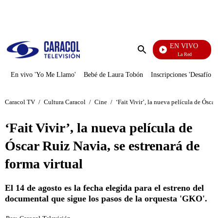
PUBLICIDAD
EN VIVO
La Red
Enviar
búsqueda
En vivo 'Yo Me Llamo'
Bebé de Laura Tobón
Inscripciones 'Desafío'
Caracol TV
/
Cultura Caracol
/
Cine
/
‘Fait Vivir’, la nueva película de Óscar
‘Fait Vivir’, la nueva película de
Óscar Ruiz Navia, se estrenará de
forma virtual
El 14 de agosto es la fecha elegida para el estreno del
documental que sigue los pasos de la orquesta 'GKO'.