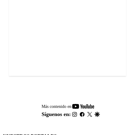
youtube-
Más contenido en
footer
instagram
facebook
twitter
google
Síguenos en: