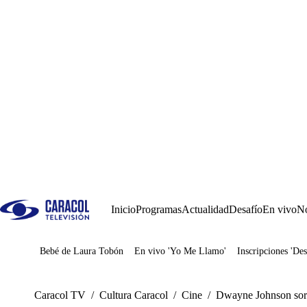
Inicio
Programas
Actualidad
Desafío
En vivo
No
Bebé de Laura Tobón
En vivo 'Yo Me Llamo'
Inscripciones 'Des
Juegos
Caracol TV
/
Cultura Caracol
/
Cine
/
Dwayne Johnson sorp