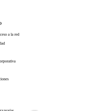
O
ceso a la red
idad
orporativa
ciones