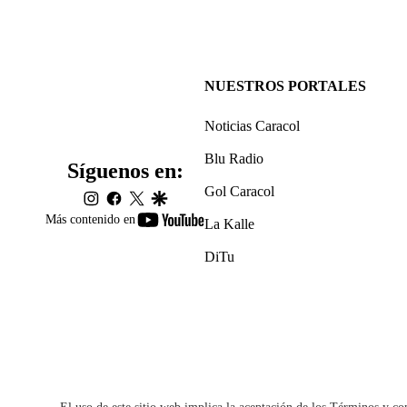
NUESTROS PORTALES
Noticias Caracol
Blu Radio
Síguenos en:
Gol Caracol
instagram
facebook
twitter
google
youtube-
Más contenido en
La Kalle
footer
DiTu