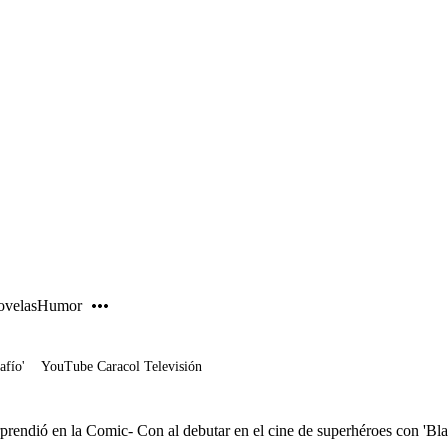
PUBLICIDAD
velas
Humor
afío'
YouTube Caracol Televisión
rendió en la Comic- Con al debutar en el cine de superhéroes con 'Bl