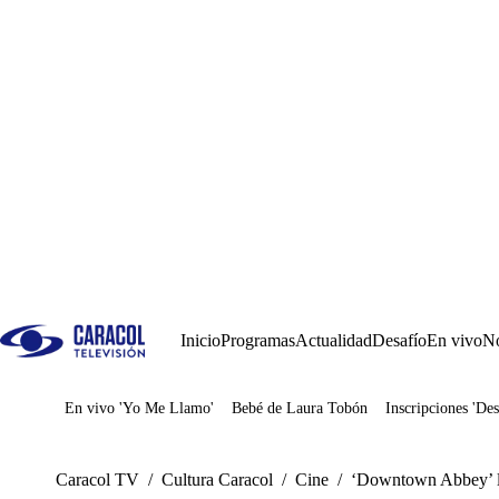
Inicio
Programas
Actualidad
Desafío
En vivo
No
En vivo 'Yo Me Llamo'
Bebé de Laura Tobón
Inscripciones 'Des
Juegos
Caracol TV
/
Cultura Caracol
/
Cine
/
‘Downtown Abbey’ lid