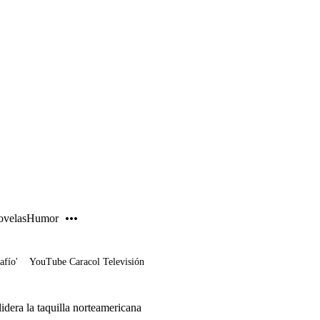
PUBLICIDAD
velas
Humor
afío'
YouTube Caracol Televisión
era la taquilla norteamericana