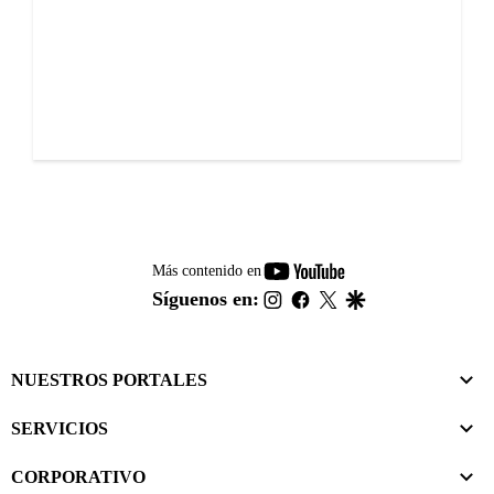
youtube-
Más contenido en
footer
instagram
facebook
twitter
google
Síguenos en:
NUESTROS PORTALES
SERVICIOS
CORPORATIVO