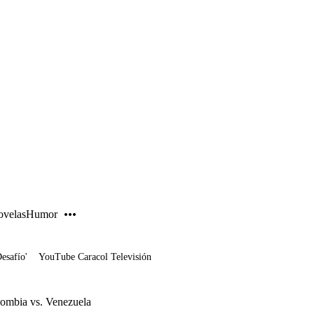
PUBLICIDAD
velas
Humor
Desafío'
YouTube Caracol Televisión
olombia vs. Venezuela