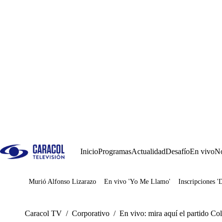
Inicio
Programas
Actualidad
Desafío
En vivo
No
Murió Alfonso Lizarazo
En vivo 'Yo Me Llamo'
Inscripciones '
Juegos
Caracol TV
/
Corporativo
/
En vivo: mira aquí el partido C