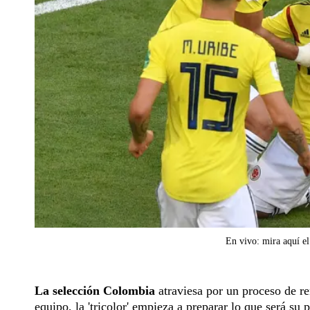
En vivo: mira aquí e
La selección Colombia
atraviesa por un proceso de re
equipo, la 'tricolor' empieza a preparar lo que será su