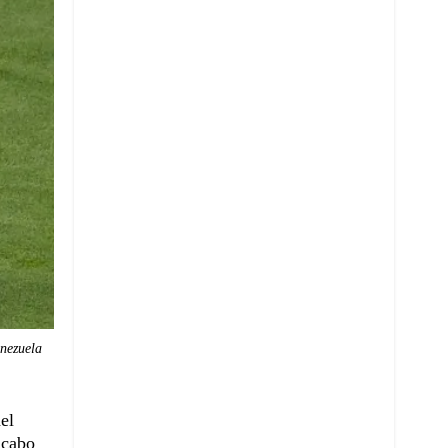
enezuela
el
 cabo