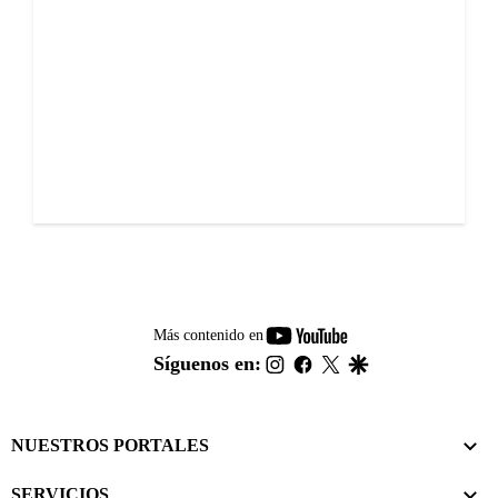
youtube-
Más contenido en
footer
instagram
facebook
twitter
google
Síguenos en:
NUESTROS PORTALES
SERVICIOS