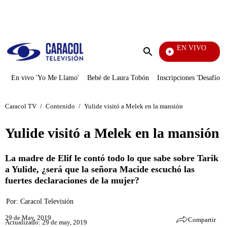
PUBLICIDAD
EN VIVO
Televentas
Enviar
búsqueda
En vivo 'Yo Me Llamo'
Bebé de Laura Tobón
Inscripciones 'Desafío'
Caracol TV
/
Contenido
/
Yulide visitó a Melek en la mansión
Yulide visitó a Melek en la mansión
La madre de Elif le contó todo lo que sabe sobre Tarik
a Yulide, ¿será que la señora Macide escuchó las
fuertes declaraciones de la mujer?
Por:
Caracol Televisión
29 de May, 2019
Compartir
Actualizado: 29 de may, 2019