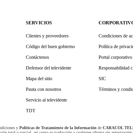
SERVICIOS
CORPORATIV
Clientes y proveedores
Condiciones de ac
Código del buen gobierno
Política de privac
Contáctenos
Portal corporativo
Defensor del televidente
Responsabilidad c
Mapa del sitio
SIC
Pauta con nosotros
Términos y condi
Servicio al televidente
TDT
ndiciones
y
Políticas de Tratamiento de la Información
de
CARACOL TEL
n total o parcial, así como su traducción a cualquier idioma sin autorización 