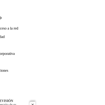
O
ceso a la red
idad
orporativa
ciones
EVISIÓN
escrita de su