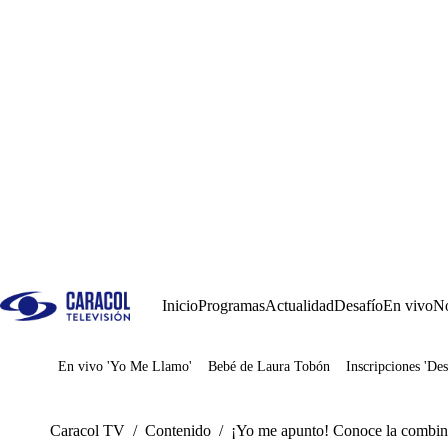
Inicio
Programas
Actualidad
Desafío
En vivo
No
En vivo 'Yo Me Llamo'
Bebé de Laura Tobón
Inscripciones 'Des
Juegos
Caracol TV
/
Contenido
/
¡Yo me apunto! Conoce la combinac