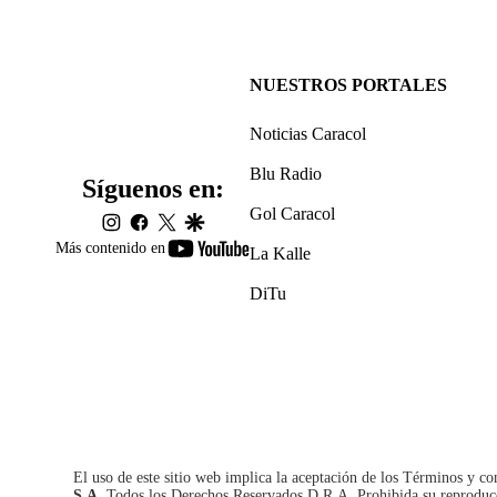
NUESTROS PORTALES
Noticias Caracol
Blu Radio
Síguenos en:
Gol Caracol
instagram
facebook
twitter
google
youtube-
Más contenido en
La Kalle
footer
DiTu
El uso de este sitio web implica la aceptación de los
Términos y co
S.A.
Todos los Derechos Reservados D.R.A. Prohibida su reproducció