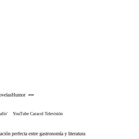
PUBLICIDAD
velas
Humor
afío'
YouTube Caracol Televisión
ión perfecta entre gastronomía y literatura