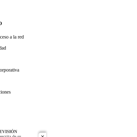
O
ceso a la red
idad
orporativa
ciones
EVISIÓN
escrita de su