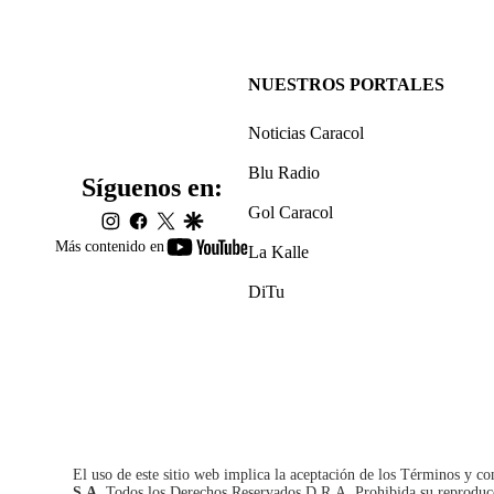
NUESTROS PORTALES
Noticias Caracol
Blu Radio
Síguenos en:
Gol Caracol
instagram
facebook
twitter
google
youtube-
Más contenido en
La Kalle
footer
DiTu
El uso de este sitio web implica la aceptación de los
Términos y co
S.A.
Todos los Derechos Reservados D.R.A. Prohibida su reproducció