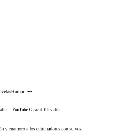
PUBLICIDAD
velas
Humor
afío'
YouTube Caracol Televisión
ón y enamoró a los entrenadores con su voz