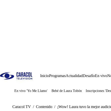
Inicio
Programas
Actualidad
Desafío
En vivo
No
En vivo 'Yo Me Llamo'
Bebé de Laura Tobón
Inscripciones 'Des
Juegos
Caracol TV
/
Contenido
/
¡Wow! Laura tuvo la mejor audici