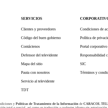
SERVICIOS
CORPORATIV
Clientes y proveedores
Condiciones de ac
Código del buen gobierno
Política de privac
Contáctenos
Portal corporativo
Defensor del televidente
Responsabilidad c
Mapa del sitio
SIC
Pauta con nosotros
Términos y condi
Servicio al televidente
TDT
ndiciones
y
Políticas de Tratamiento de la Información
de
CARACOL TEL
n total o parcial, así como su traducción a cualquier idioma sin autorización 