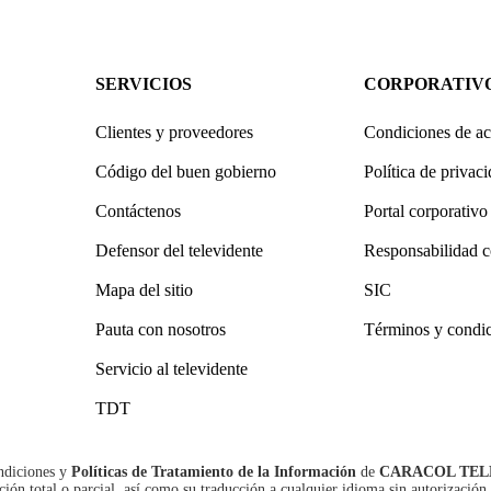
SERVICIOS
CORPORATIV
Clientes y proveedores
Condiciones de ac
Código del buen gobierno
Política de privac
Contáctenos
Portal corporativo
Defensor del televidente
Responsabilidad c
Mapa del sitio
SIC
Pauta con nosotros
Términos y condi
Servicio al televidente
TDT
ndiciones
y
Políticas de Tratamiento de la Información
de
CARACOL TEL
n total o parcial, así como su traducción a cualquier idioma sin autorización 