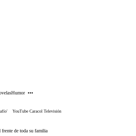
PUBLICIDAD
velas
Humor
afío'
YouTube Caracol Televisión
frente de toda su familia