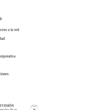
O
ceso a la red
idad
orporativa
ciones
EVISIÓN
escrita de su