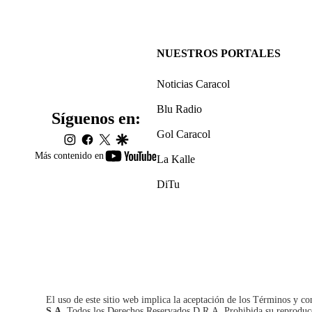
NUESTROS PORTALES
Noticias Caracol
Blu Radio
Síguenos en:
Gol Caracol
instagram
facebook
twitter
google
youtube-
Más contenido en
La Kalle
footer
DiTu
El uso de este sitio web implica la aceptación de los
Términos y co
S.A.
Todos los Derechos Reservados D.R.A. Prohibida su reproducció