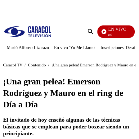
PUBLICIDAD
EN VIVO
Noticias Caracol
Enviar
búsqueda
Murió Alfonso Lizarazo
En vivo 'Yo Me Llamo'
Inscripciones 'Desafío
Caracol TV
/
Contenido
/
¡Una gran pelea! Emerson Rodríguez y Mauro en el r
¡Una gran pelea! Emerson
Rodríguez y Mauro en el ring de
Día a Día
El invitado de hoy enseñó algunas de las técnicas
básicas que se emplean para poder boxear siendo un
principiante.