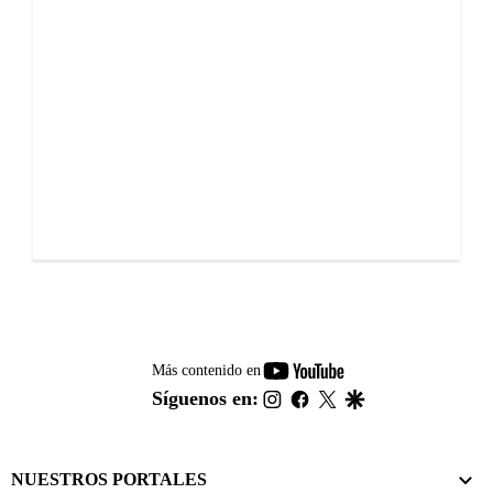
youtube-
Más contenido en
footer
instagram
facebook
twitter
google
Síguenos en:
NUESTROS PORTALES