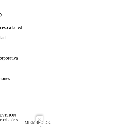
O
ceso a la red
idad
orporativa
ciones
EVISIÓN
escrita de su
close
MIEMBRO DE: