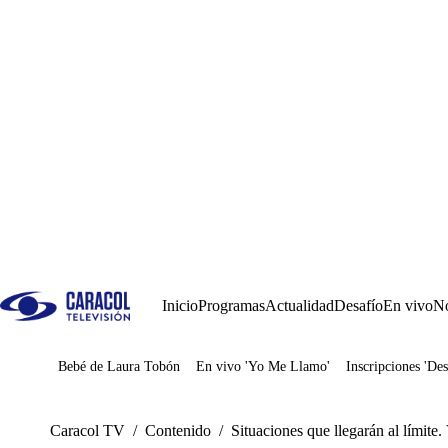
Inicio
Programas
Actualidad
Desafío
En vivo
No
Bebé de Laura Tobón
En vivo 'Yo Me Llamo'
Inscripciones 'Des
Juegos
Caracol TV
/
Contenido
/
Situaciones que llegarán al límite