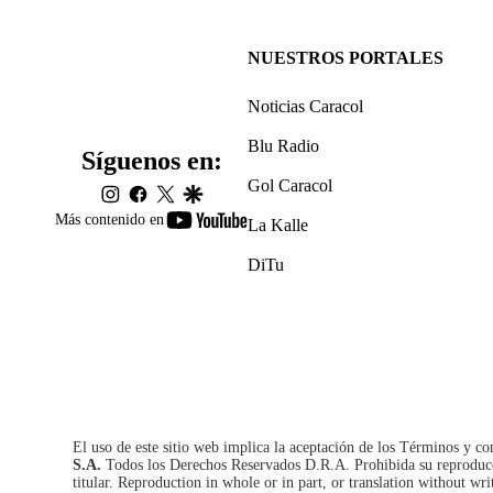
NUESTROS PORTALES
Noticias Caracol
Blu Radio
Síguenos en:
Gol Caracol
instagram
facebook
twitter
google
youtube-
Más contenido en
La Kalle
footer
DiTu
El uso de este sitio web implica la aceptación de los
Términos y co
S.A.
Todos los Derechos Reservados D.R.A. Prohibida su reproducció
titular. Reproduction in whole or in part, or translation without wri