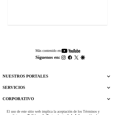
youtube-
Más contenido en
footer
instagram
facebook
twitter
google
Síguenos en:
NUESTROS PORTALES
SERVICIOS
CORPORATIVO
El uso de este sitio web implica la aceptación de los
Términos y