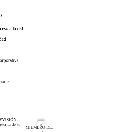
O
ceso a la red
idad
orporativa
ciones
EVISIÓN
escrita de su
close
MIEMBRO DE: