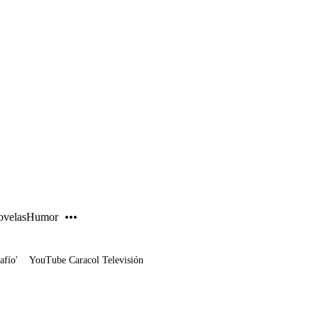
PUBLICIDAD
velas
Humor
afío'
YouTube Caracol Televisión