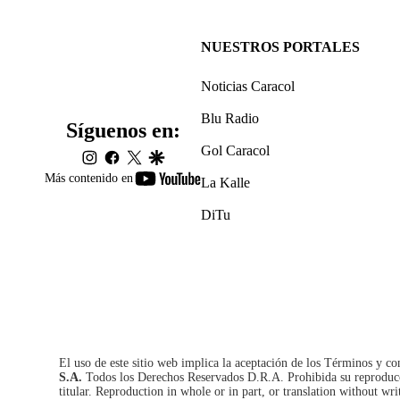
NUESTROS PORTALES
Noticias Caracol
Blu Radio
Síguenos en:
Gol Caracol
instagram
facebook
twitter
google
youtube-
Más contenido en
La Kalle
footer
DiTu
El uso de este sitio web implica la aceptación de los
Términos y co
S.A.
Todos los Derechos Reservados D.R.A. Prohibida su reproducció
titular. Reproduction in whole or in part, or translation without wri