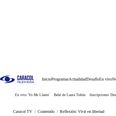
Inicio
Programas
Actualidad
Desafío
En vivo
No
En vivo 'Yo Me Llamo'
Bebé de Laura Tobón
Inscripciones 'Des
Juegos
Caracol TV
/
Contenido
/
Reflexión: Vivir en libertad