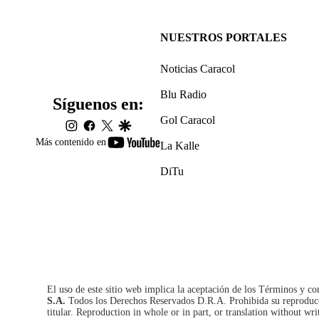
NUESTROS PORTALES
Noticias Caracol
Blu Radio
Síguenos en:
Gol Caracol
instagram
facebook
twitter
google
youtube-
Más contenido en
La Kalle
footer
DiTu
El uso de este sitio web implica la aceptación de los
Términos y co
S.A.
Todos los Derechos Reservados D.R.A. Prohibida su reproducció
titular. Reproduction in whole or in part, or translation without wri