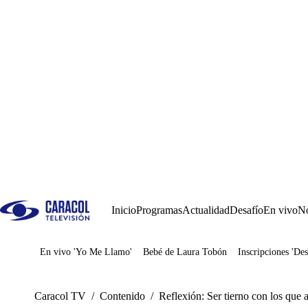
Inicio
Programas
Actualidad
Desafío
En vivo
No
En vivo 'Yo Me Llamo'
Bebé de Laura Tobón
Inscripciones 'Des
Juegos
Caracol TV
/
Contenido
/
Reflexión: Ser tierno con los que