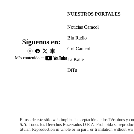
NUESTROS PORTALES
Noticias Caracol
Blu Radio
Síguenos en:
Gol Caracol
instagram
facebook
twitter
google
youtube-
Más contenido en
La Kalle
footer
DiTu
El uso de este sitio web implica la aceptación de los
Términos y co
S.A.
Todos los Derechos Reservados D.R.A. Prohibida su reproducció
titular. Reproduction in whole or in part, or translation without wri