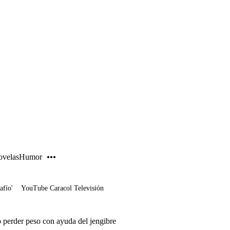
PUBLICIDAD
velas
Humor
afío'
YouTube Caracol Televisión
erder peso con ayuda del jengibre