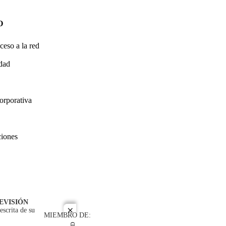
O
ceso a la red
idad
orporativa
ciones
EVISIÓN
escrita de su
close
MIEMBRO DE: