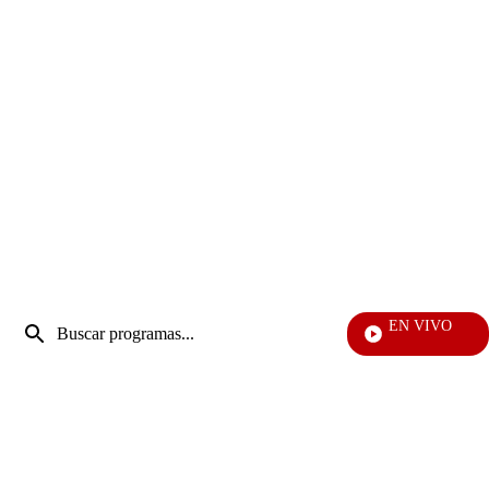
Entrada
EN VIVO
de
EFÉ
Enviar
búsqueda
búsqueda