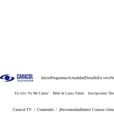
Inicio
Programas
Actualidad
Desafío
En vivo
No
En vivo 'Yo Me Llamo'
Bebé de Laura Tobón
Inscripciones 'Des
Juegos
Caracol TV
/
Contenido
/
¡Recomendadísimo! Conoce cómo p