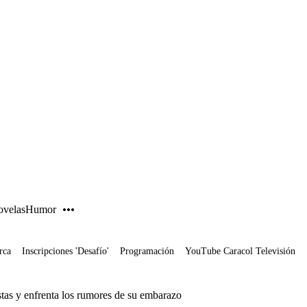
PUBLICIDAD
velas
Humor
rca
Inscripciones 'Desafío'
Programación
YouTube Caracol Televisión
distas y enfrenta los rumores de su embarazo