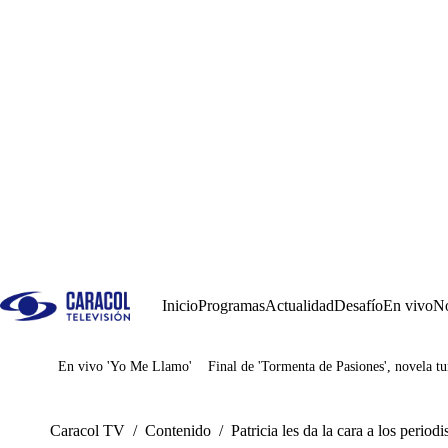
Inicio
Programas
Actualidad
Desafío
En vivo
No
En vivo 'Yo Me Llamo'
Final de 'Tormenta de Pasiones', novela tu
Juegos
Caracol TV
/
Contenido
/
Patricia les da la cara a los perio