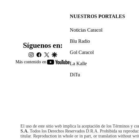
NUESTROS PORTALES
Noticias Caracol
Blu Radio
Síguenos en:
Gol Caracol
instagram
facebook
twitter
google
youtube-
Más contenido en
La Kalle
footer
DiTu
El uso de este sitio web implica la aceptación de los
Términos y co
S.A.
Todos los Derechos Reservados D.R.A. Prohibida su reproducció
titular. Reproduction in whole or in part, or translation without wri