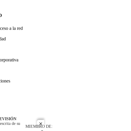
O
ceso a la red
idad
orporativa
ciones
EVISIÓN
escrita de su
close
MIEMBRO DE: