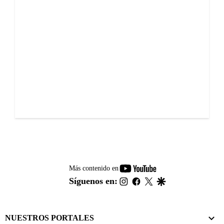
youtube-
Más contenido en
footer
instagram
facebook
twitter
google
Síguenos en:
NUESTROS PORTALES