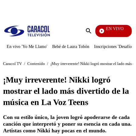
PUBLICIDAD
EN VIVO
La Finca De H
Enviar
búsqueda
En vivo 'Yo Me Llamo'
Bebé de Laura Tobón
Inscripciones 'Desafío'
Caracol TV
/
Contenido
/
¡Muy irreverente! Nikki logró mostrar el lado más d
¡Muy irreverente! Nikki logró
mostrar el lado más divertido de la
música en La Voz Teens
Con su estilo único, la joven logró apoderarse de cada
canción que interpretó y poner su esencia en cada una.
Artistas como Nikki hay pocas en el mundo.