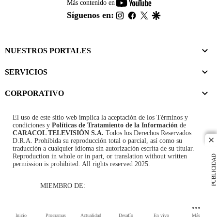
youtube-
Más contenido en
footer
instagram
facebook
twitter
google
Síguenos en:
NUESTROS PORTALES
SERVICIOS
CORPORATIVO
El uso de este sitio web implica la aceptación de los
Términos y
condiciones
y
Políticas de Tratamiento de la Información
de
CARACOL TELEVISIÓN S.A.
Todos los Derechos Reservados
D.R.A. Prohibida su reproducción total o parcial, así como su
cl
traducción a cualquier idioma sin autorización escrita de su titular.
Reproduction in whole or in part, or translation without written
PUBLICIDAD
permission is prohibited. All rights reserved 2025.
MIEMBRO DE:
Inicio
Programas
Actualidad
Desafío
En vivo
Más