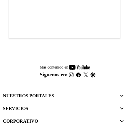
youtube-
Más contenido en
footer
instagram
facebook
twitter
google
Síguenos en:
NUESTROS PORTALES
SERVICIOS
CORPORATIVO