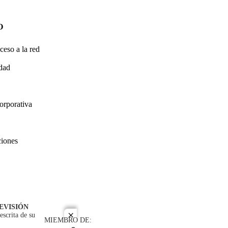
O
ceso a la red
idad
orporativa
ciones
EVISIÓN
escrita de su
close
MIEMBRO DE: