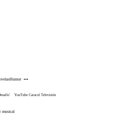
PUBLICIDAD
velas
Humor
Desafío'
YouTube Caracol Televisión
y musical