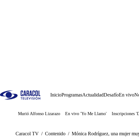
Inicio
Programas
Actualidad
Desafío
En vivo
No
Murió Alfonso Lizarazo
En vivo 'Yo Me Llamo'
Inscripciones '
Juegos
Caracol TV
/
Contenido
/
Mónica Rodríguez, una mujer mu