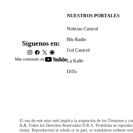
NUESTROS PORTALES
Noticias Caracol
Blu Radio
Síguenos en:
Gol Caracol
instagram
facebook
twitter
google
youtube-
Más contenido en
La Kalle
footer
DiTu
El uso de este sitio web implica la aceptación de los
Términos y co
S.A.
Todos los Derechos Reservados D.R.A. Prohibida su reproducció
titular. Reproduction in whole or in part, or translation without wri