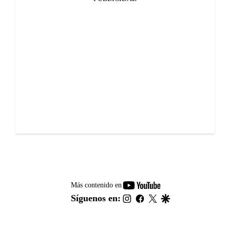
youtube-
Más contenido en
footer
instagram
facebook
twitter
google
Síguenos en: