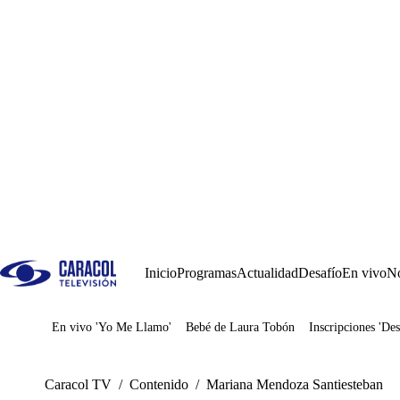
Inicio
Programas
Actualidad
Desafío
En vivo
No
En vivo 'Yo Me Llamo'
Bebé de Laura Tobón
Inscripciones 'Des
Juegos
Caracol TV
/
Contenido
/
Mariana Mendoza Santiesteban