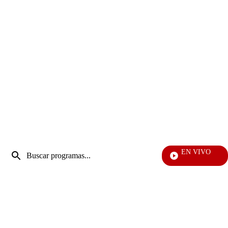
Entrada
EN VIVO
de
Televentas
Enviar
búsqueda
búsqueda