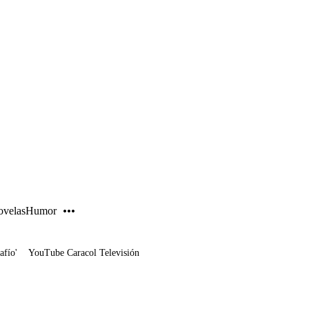
PUBLICIDAD
velas
Humor
afío'
YouTube Caracol Televisión