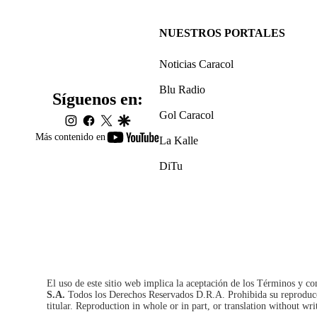
NUESTROS PORTALES
Noticias Caracol
Blu Radio
Síguenos en:
Gol Caracol
instagram
facebook
twitter
google
youtube-
Más contenido en
La Kalle
footer
DiTu
El uso de este sitio web implica la aceptación de los
Términos y co
S.A.
Todos los Derechos Reservados D.R.A. Prohibida su reproducció
titular. Reproduction in whole or in part, or translation without wri