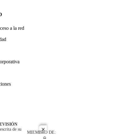
O
ceso a la red
idad
orporativa
ciones
EVISIÓN
escrita de su
close
MIEMBRO DE: