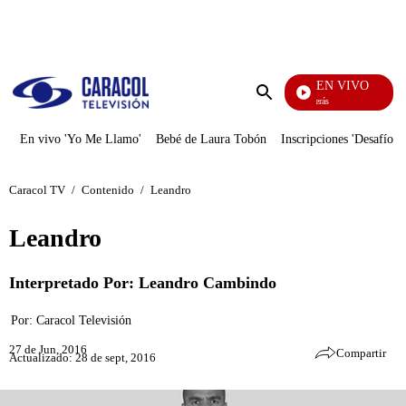
PUBLICIDAD
EN VIVO
También Caerás
Enviar
búsqueda
En vivo 'Yo Me Llamo'
Bebé de Laura Tobón
Inscripciones 'Desafío'
Caracol TV
/
Contenido
/
Leandro
Leandro
Interpretado Por: Leandro Cambindo
Por:
Caracol Televisión
27 de Jun, 2016
Compartir
Actualizado: 28 de sept, 2016