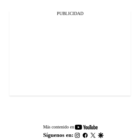
PUBLICIDAD
youtube-
Más contenido en
footer
instagram
facebook
twitter
google
Síguenos en: