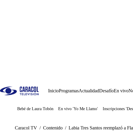
Inicio
Programas
Actualidad
Desafío
En vivo
No
Bebé de Laura Tobón
En vivo 'Yo Me Llamo'
Inscripciones 'Des
Juegos
Caracol TV
/
Contenido
/
Labia Tres Santos reemplazó a Fla