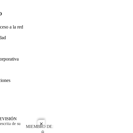
O
ceso a la red
idad
orporativa
ciones
EVISIÓN
escrita de su
close
MIEMBRO DE: