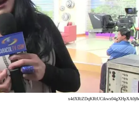
x4dXRiZDqKRtUCikwx04gXHpXA0j8e