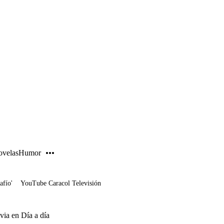
PUBLICIDAD
velas
Humor
afío'
YouTube Caracol Televisión
via en Día a día