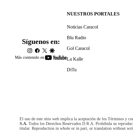
NUESTROS PORTALES
Noticias Caracol
Blu Radio
Síguenos en:
Gol Caracol
instagram
facebook
twitter
google
youtube-
Más contenido en
La Kalle
footer
DiTu
El uso de este sitio web implica la aceptación de los
Términos y co
S.A.
Todos los Derechos Reservados D.R.A. Prohibida su reproducció
titular. Reproduction in whole or in part, or translation without wri